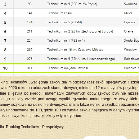
king Techników uwzględnia szkoły dla młodzieży (bez szkół specjalnych i szkół
rwcu 2020 roku, na arkuszach standardowych, minimum 12 maturzystów przystępuj
dnie z języka polskiego i matematyki zdawanych obowiązkowo były nie niższe 
kingu zostały wzięte pod uwagę wyniki egzaminu maturalnego ze wszystkich
aminy językowe na poziomie dwujęzycznym, a także wyniki wszystkich egzamin
tały unormowane do 100, gdzie 100 otrzymała szkoła najlepsza w danym kryterium
tości do wyniku najlepszej szkoły w tym kryterium.
dło:
Ranking Techników - Perspektywy