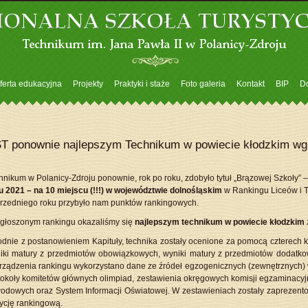
ferta edukacyjna
Projekty
Praktyki i staże
Foto galeria
Kontakt
BIP
D
T ponownie najlepszym Technikum w powiecie kłodzkim wg 
hnikum w Polanicy-Zdroju ponownie, rok po roku, zdobyło tytuł „Brązowej Szkoły” –
u 2021 – na 10 miejscu (!!!) w województwie dolnośląskim
w Rankingu Liceów i T
rzedniego roku przybyło nam punktów rankingowych.
głoszonym rankingu okazaliśmy się
najlepszym technikum w powiecie kłodzkim
dnie z postanowieniem Kapituły, technika zostały ocenione za pomocą czterech kr
iki matury z przedmiotów obowiązkowych, wyniki matury z przedmiotów dodat
rządzenia rankingu wykorzystano dane ze źródeł egzogenicznych (zewnętrznych) 
tokoły komitetów głównych olimpiad, zestawienia okręgowych komisji egzaminacy
odowych oraz System Informacji Oświatowej. W zestawieniach zostały zaprezentow
ycję rankingową.