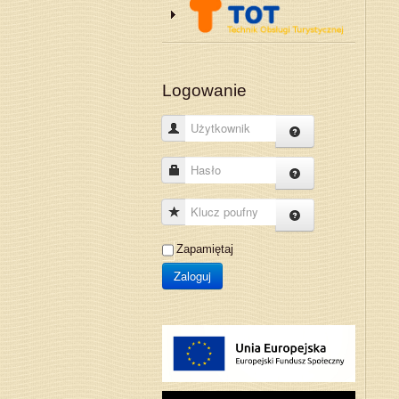
Logowanie
Użytkownik
Hasło
Klucz poufny
Zapamiętaj
Zaloguj