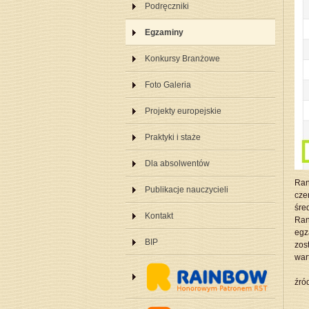
Podręczniki
Egzaminy
Konkursy Branżowe
Foto Galeria
Projekty europejskie
Praktyki i staże
Dla absolwentów
Ran
Publikacje nauczycieli
cze
śre
Kontakt
Ran
egz
BIP
zos
war
źró