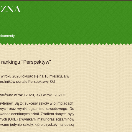
okumenty
rankingu "Perspektyw"
 w roku 2020 lokując się na 16 miejscu, a w
echników portalu Perspektywy. Od
zarówno w roku 2020, jak i w roku 2021!!!
yteriów. Są to: sukcesy szkoły w olimpiadach,
kowych oraz wyniki egzaminu zawodowego. Do
wobec ocenianych szkół. Źródłem danych były
jnych (OKE) z wynikami matur oraz egzaminów
ane jedynie szkoły, które uzyskały najlepszą