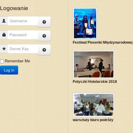
Logowanie
Username
Password
Festiwal Piosenki Międzynarodowej
Secret Key
Remember Me
Log in
Potyczki Hotelarskie 2018
warsztaty biuro podróży