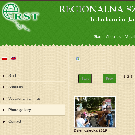
Start
About us
Vocat
Start
1
2
3
Start
Prev
About us
Vocational trainings
Photo gallery
Contact
Dzień dziecka 2019