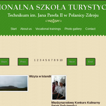
Start
About us
Vocational trainings
Photo gallery
Contact
1
2
3
4
5
6
7
8
9
10
Start
Prev
Next
End
Wizyta w Islandii
Międzynarodowy Konkurs Kulinarny
Smak Gościnności