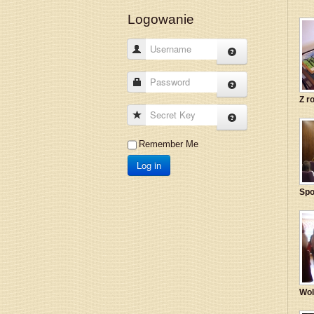
Logowanie
Username
Password
Z r
Secret Key
Remember Me
Log in
Spo
Wol