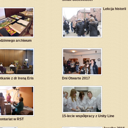
Lekcja historii
odzinnego archiwum
tkanie z dr Ireną Eris
Dni Otwarte 2017
15-lecie współpracy z Unity Line
ontariat w RST