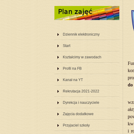
Dziennik elektroniczny
Start
Kształcimy w zawodach
Fu
Profil na FB
kom
pro
Kanał na YT
do 
Rekrutacja 2021-2022
wz
Dyrekcja i nauczyciele
ak
Zajęcia dodatkowe
po
kw
Przyjaciel szkoły
i r