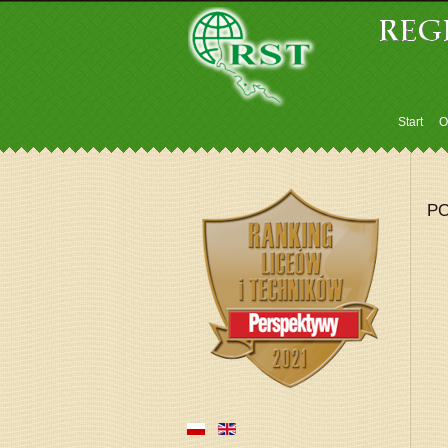
Start
O
PO