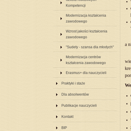
Kompetencji
Modernizacja kształcenia
zawodowego
Wzrost jakości kształcenia
zawodowego
a n
"Sudety - szansa dla młodych"
Modernizacja centrów
wie
kształcenia zawodowego
kr
Erasmus+ dla nauczycieli
por
Praktyki i staże
We 
Dla absolwentów
Publikacje nauczycieli
Kontakt
BIP