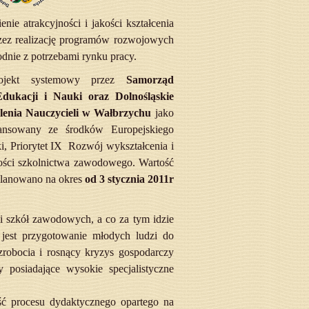
enie atrakcyjności i jakości kształcenia
ez realizację programów rozwojowych
dnie z potrzebami rynku pracy.
projekt systemowy przez
Samorząd
dukacji i Nauki oraz Dolnośląskie
enia Nauczycieli w Wałbrzychu
jako
inansowany ze środków Europejskiego
ki,
Priorytet IX Rozwój wykształcenia i
akości szkolnictwa zawodowego
.
Wartość
aplanowano na okres
od 3 stycznia 2011r
 szkół zawodowych, a co za tym idzie
jest przygotowanie młodych ludzi do
robocia i rosnący kryzys gospodarczy
 posiadające wysokie specjalistyczne
ość procesu dydaktycznego opartego na