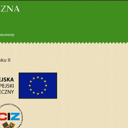
okumenty
ku II