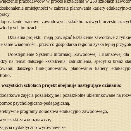
włączenie pracodawców w proces kształcenia w 250 szkołach zawod
doskonalenie umiejętności w zakresie planowania kariery edukacyjno-
pracy,
doposażenie pracowni zawodowych szkół branżowych uczestniczących
wiodących branżach
Działania projektu mają powiązać kształcenie zawodowe z rynkiem
ie same wiadomości, przez co gospodarka regionu zyska lepiej przygo
Udostępnienie Systemu Informacji Zawodowej i Branżowej dla
dzy na temat dalszego kształcenia, zatrudnienia, specyfiki branż s
eowaniu dalszego funkcjonowania, planowania kariery edukacyj
tfolio.
wszystkich szkołach projekt obejmuje następujące działania:
dodatkowe zajęcia pozalekcyjne i pozaszkolne ukierunkowane na roz
pomoc psychologiczno-pedagogiczną,
efektywne programy doradztwa edukacyjno-zawodowego,
wycieczki zawodoznawcze,
zajęcia dydaktyczno-wyrównawcze