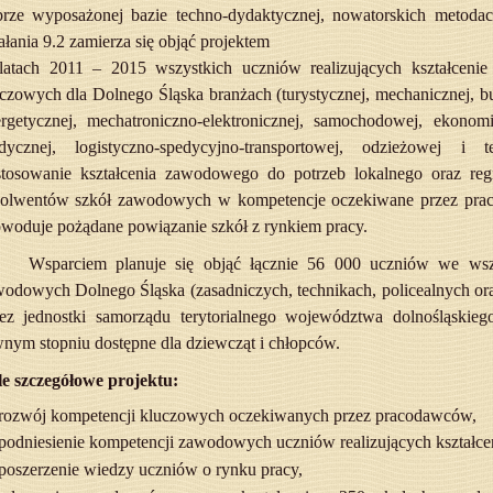
brze wyposażonej bazie techno-dydaktycznej, nowatorskich metoda
ałania 9.2 zamierza się objąć projektem
latach 2011 – 2015 wszystkich uczniów realizujących kształce
czowych dla Dolnego Śląska branżach (turystycznej, mechanicznej, bu
rgetycznej, mechatroniczno-elektronicznej, samochodowej, ekonomi
dycznej, logistyczno-spedycyjno-transportowej, odzieżowej i t
stosowanie kształcenia zawodowego do potrzeb lokalnego oraz reg
solwentów szkół zawodowych w kompetencje oczekiwane przez prac
woduje pożądane powiązanie szkół z rynkiem pracy.
Wsparciem planuje się objąć łącznie 56 000 uczniów we wsz
odowych Dolnego Śląska (zasadniczych, technikach, policealnych or
zez jednostki samorządu terytorialnego województwa dolnośląskie
nym stopniu dostępne dla dziewcząt i chłopców.
e szczegółowe projektu:
rozwój kompetencji kluczowych oczekiwanych przez pracodawców,
podniesienie kompetencji zawodowych uczniów realizujących kształc
poszerzenie wiedzy uczniów o rynku pracy,