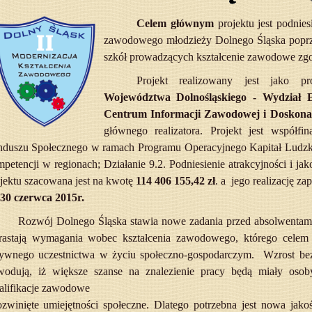
Celem głównym
projektu jest podniesi
zawodowego młodzieży Dolnego Śląska poprz
szkół prowadzących kształcenie zawodowe zgo
Projekt realizowany jest jako 
Województwa Dolnośląskiego - Wydział E
Centrum Informacji Zawodowej i Doskonal
głównego realizatora. Projekt jest współf
nduszu Społecznego w ramach Programu Operacyjnego Kapitał Ludz
petencji w regionach; Działanie 9.2. Podniesienie atrakcyjności i j
jektu szacowana jest na kwotę
114 406 155,42 zł
.
a jego realizację z
30 czerwca 2015r.
Rozwój Dolnego Śląska stawia nowe zadania przed absolwentami
rastają wymagania wobec kształcenia zawodowego, którego celem 
tywnego uczestnictwa w życiu społeczno-gospodarczym. Wzrost bez
wodują, iż większe szanse na znalezienie pracy będą miały osoby
alifikacje zawodowe
ozwinięte umiejętności społeczne. Dlatego potrzebna jest nowa jak