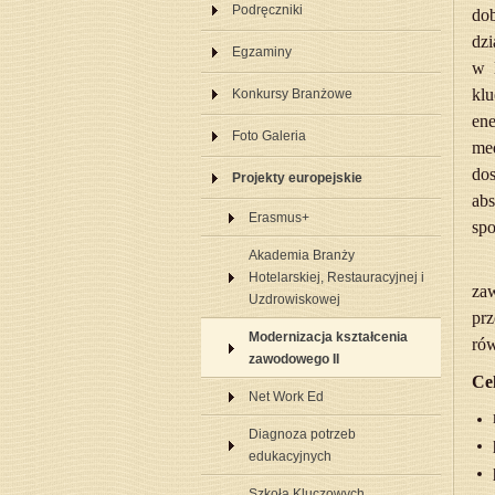
Podręczniki
do
dzi
Egzaminy
w 
klu
Konkursy Branżowe
ene
Foto Galeria
me
do
Projekty europejskie
ab
Erasmus+
spo
Akademia Branży
Hotelarskiej, Restauracyjnej i
zaw
Uzdrowiskowej
pr
Modernizacja kształcenia
rów
zawodowego II
Cel
Net Work Ed
Diagnoza potrzeb
edukacyjnych
Szkoła Kluczowych