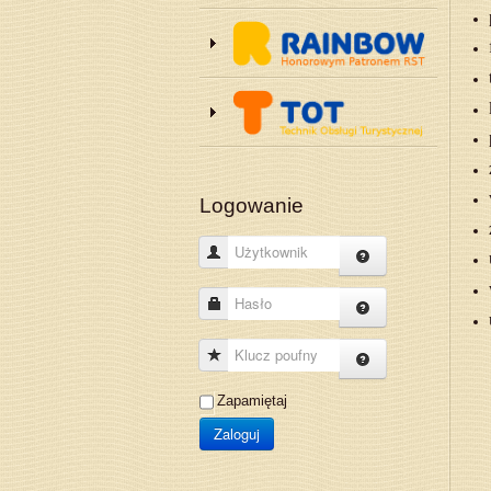
Logowanie
Użytkownik
Hasło
Klucz poufny
Zapamiętaj
Zaloguj