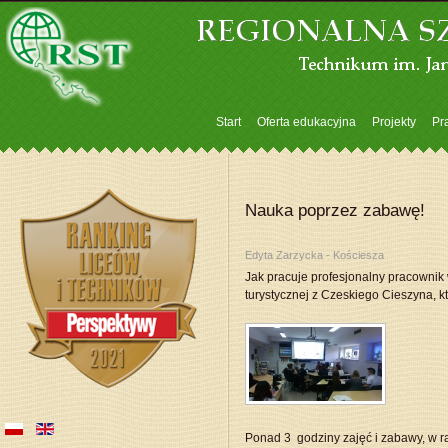
Start
Oferta edukacyjna
Projekty
Pra
Nauka poprzez zabawę!
Edyta Zarzycka - Kościesza
Jak pracuje profesjonalny pracownik 
turystycznej z Czeskiego Cieszyna, k
Ponad 3 godziny zajęć i zabawy, w ra