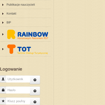
Publikacje nauczycieli
Kontakt
BIP
Logowanie
Użytkownik
Hasło
Klucz poufny