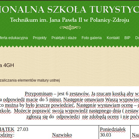
ferta edukacyjna
Projekty
Praktyki i staże
Foto galeria
Kontakt
BIP
D
sa 4GH
 zaliczania elementów matury ustnej