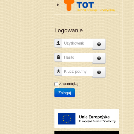
Logowanie
Użytkownik
Hasło
Klucz poufny
Zapamiętaj
Zaloguj