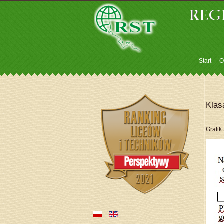
Start
O
Kla
Grafik