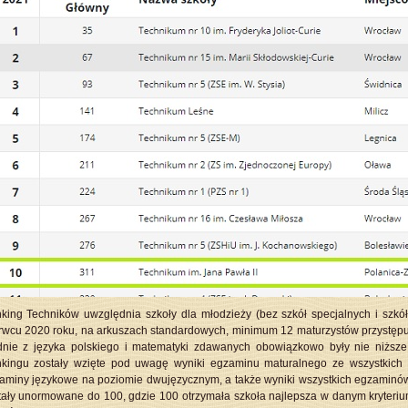
king Techników uwzględnia szkoły dla młodzieży (bez szkół specjalnych i szkół
rwcu 2020 roku, na arkuszach standardowych, minimum 12 maturzystów przystępuj
dnie z języka polskiego i matematyki zdawanych obowiązkowo były nie niższe 
kingu zostały wzięte pod uwagę wyniki egzaminu maturalnego ze wszystkich
aminy językowe na poziomie dwujęzycznym, a także wyniki wszystkich egzamin
tały unormowane do 100, gdzie 100 otrzymała szkoła najlepsza w danym kryterium