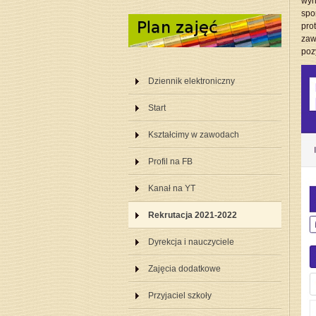
wyn
spo
pro
zaw
poz
Dziennik elektroniczny
Start
Kształcimy w zawodach
Profil na FB
Kanał na YT
Rekrutacja 2021-2022
Dyrekcja i nauczyciele
Zajęcia dodatkowe
Przyjaciel szkoły