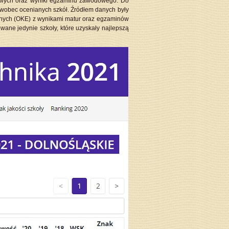
kowych oraz wyniki egzaminu zawodowego. Do
wobec ocenianych szkół. Źródłem danych były
jnych (OKE) z wynikami matur oraz egzaminów
ane jedynie szkoły, które uzyskały najlepszą