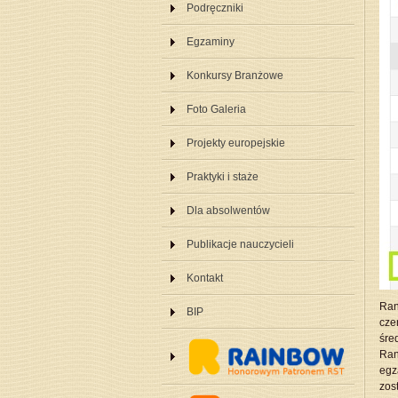
Podręczniki
Egzaminy
Konkursy Branżowe
Foto Galeria
Projekty europejskie
Praktyki i staże
Dla absolwentów
Publikacje nauczycieli
Kontakt
Ran
BIP
cze
śre
Ran
egz
zos