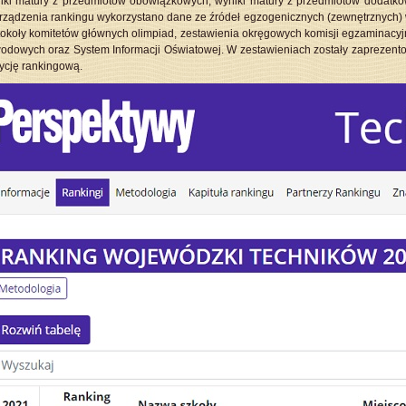
iki matury z przedmiotów obowiązkowych, wyniki matury z przedmiotów dodat
rządzenia rankingu wykorzystano dane ze źródeł egzogenicznych (zewnętrznych) 
tokoły komitetów głównych olimpiad, zestawienia okręgowych komisji egzaminacy
odowych oraz System Informacji Oświatowej. W zestawieniach zostały zaprezentow
ycję rankingową.