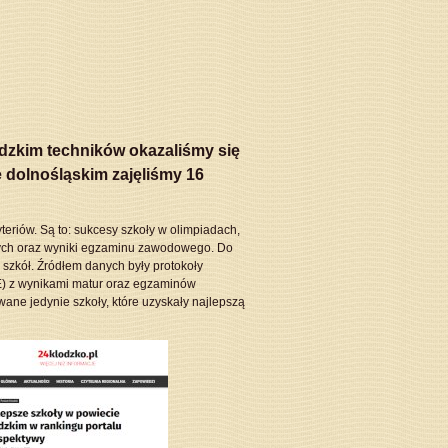
zkim techników okazaliśmy się
 dolnośląskim zajęliśmy 16
eriów. Są to: sukcesy szkoły w olimpiadach,
wych oraz wyniki egzaminu zawodowego. Do
zkół. Źródłem danych były protokoły
E) z wynikami matur oraz egzaminów
ne jedynie szkoły, które uzyskały najlepszą