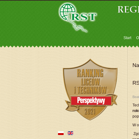
Start
O
Na
RS
Bea
Tec
rok
pop
W o
Zgo