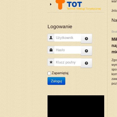
war
źró
Na
Logowanie
Bea
Użytkownik
Mi
na
Hasło
mi
Zgo
Klucz poufny
wyn
spo
Zapamiętaj
kom
zaw
Zaloguj
poz