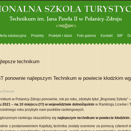
ferta edukacyjna
Projekty
Praktyki i staże
Foto galeria
Kontakt
BIP
D
jlepsze technikum
T ponownie najlepszym Technikum w powiecie kłodzkim wg 
ta Dreszer
hnikum w Polanicy-Zdroju ponownie, rok po roku, zdobyło tytuł „Brązowej Szkoły” –
u 2021 – na 10 miejscu (!!!) w województwie dolnośląskim
w Rankingu Liceów i T
rzedniego roku przybyło nam punktów rankingowych.
głoszonym rankingu okazaliśmy się
najlepszym technikum w powiecie kłodzkim
dnie z postanowieniem Kapituły, technika zostały ocenione za pomocą czterech kr