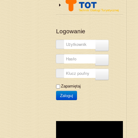
Logowanie
Użytkownik
Hasło
Klucz poufny
Zapamiętaj
Zaloguj