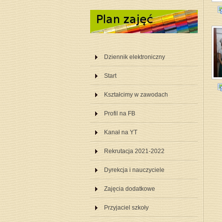
Dziennik elektroniczny
Start
Kształcimy w zawodach
Profil na FB
Kanał na YT
Rekrutacja 2021-2022
Dyrekcja i nauczyciele
Zajęcia dodatkowe
Przyjaciel szkoły