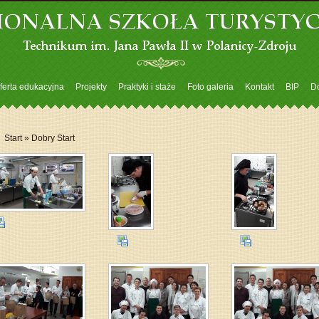
ferta edukacyjna
Projekty
Praktyki i staże
Foto galeria
Kontakt
BIP
D
Start
» Dobry Start