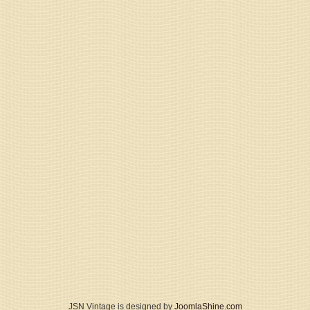
JSN Vintage is designed by
JoomlaShine.com